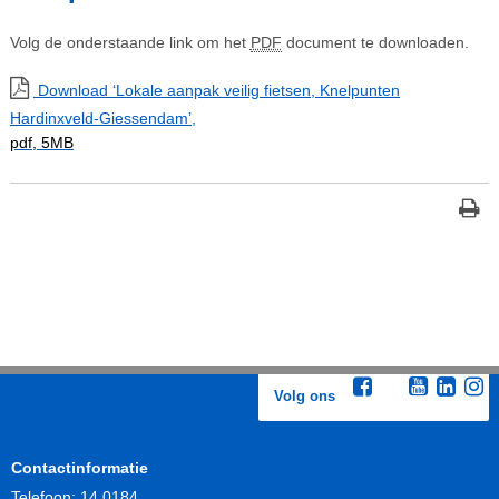
Volg de onderstaande link om het
PDF
document te downloaden.
Download ‘Lokale aanpak veilig fietsen, Knelpunten
Hardinxveld-Giessendam’,
pdf
, 5MB
Volg ons
Contactinformatie
Telefoon:
14 0184