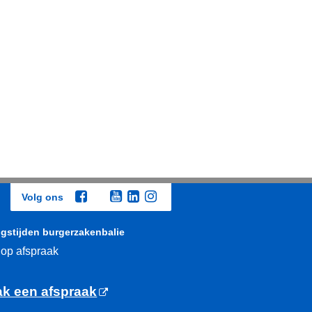
Volg ons
gstijden burgerzakenbalie
 op afspraak
k een afspraak