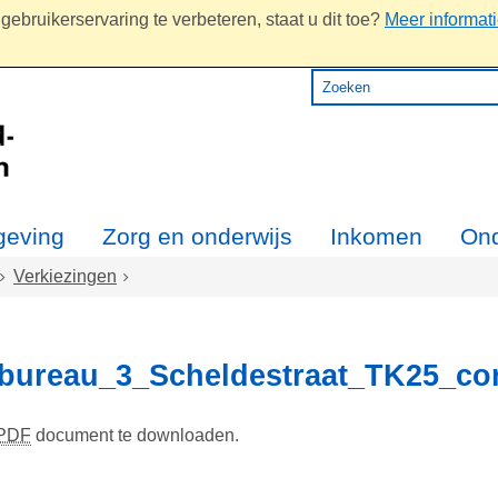
ebruikerservaring te verbeteren, staat u dit toe?
Meer informat
eving
Zorg en onderwijs
Inkomen
On
Verkiezingen
ureau_3_Scheldestraat_TK25_co
PDF
document te downloaden.