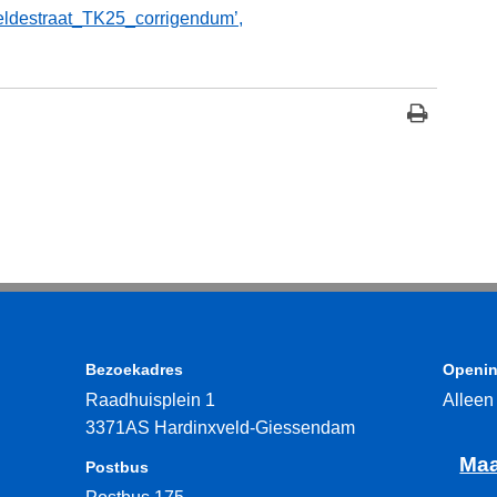
destraat_TK25_corrigendum’,
Bezoekadres
Openin
Raadhuisplein 1
Alleen
3371AS Hardinxveld-Giessendam
Maa
Postbus