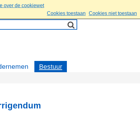
ie over de cookiewet
Cookies toestaan
Cookies niet toestaan
dernemen
Bestuur
rrigendum