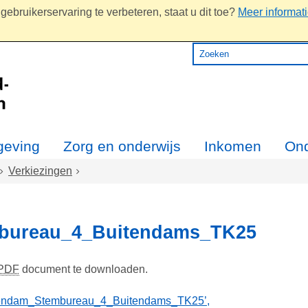
ebruikerservaring te verbeteren, staat u dit toe?
Meer informat
eving
Zorg en onderwijs
Inkomen
On
Verkiezingen
bureau_4_Buitendams_TK25
PDF
document te downloaden.
sendam_Stembureau_4_Buitendams_TK25’,