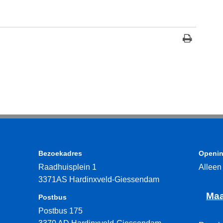
Bezoekadres
Openin
Raadhuisplein 1
Alleen
3371AS Hardinxveld-Giessendam
Maa
Postbus
Postbus 175