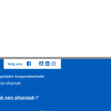
Volg ons
gstijden burgerzakenbalie
 op afspraak
k een afspraak