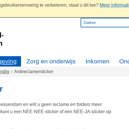
ebruikerservaring te verbeteren, staat u dit toe?
Meer informat
eving
Zorg en onderwijs
Inkomen
On
ndig
Antireclamersticker
r
iessendam en wilt u geen reclame en folders meer
kunt u een NEE-NEE-sticker of een NEE-JA-sticker op