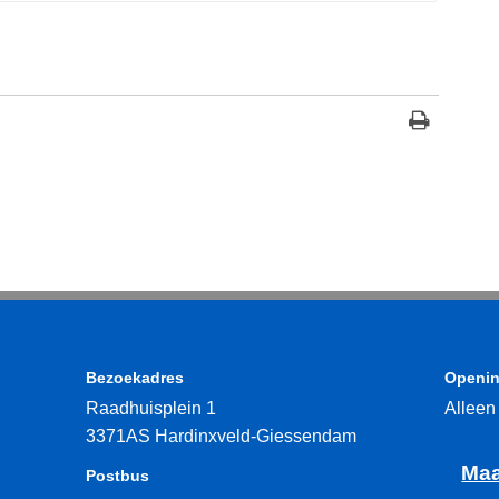
Bezoekadres
Openin
Raadhuisplein 1
Alleen
3371AS Hardinxveld-Giessendam
Maa
Postbus