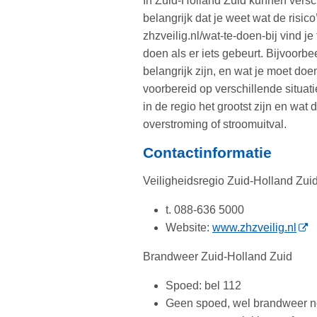
In Zuid-Holland Zuid kunnen versc
belangrijk dat je weet wat de risico
zhzveilig.nl/wat-te-doen-bij vind j
doen als er iets gebeurt. Bijvoor
belangrijk zijn, en wat je moet doe
voorbereid op verschillende situatie
in de regio het grootst zijn en wat
overstroming of stroomuitval.
Contactinformatie
Veiligheidsregio Zuid-Holland Zui
t. 088-636 5000
Website:
www.zhzveilig.nl
Brandweer Zuid-Holland Zuid
Spoed: bel 112
Geen spoed, wel brandweer no