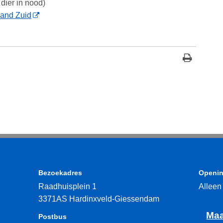
dier in nood)
land Zuid
Bezoekadres
Openin
Raadhuisplein 1
Alleen
3371AS Hardinxveld-Giessendam
Maa
Postbus