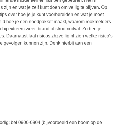
hillende incidenten en rampen gebeuren. Het is
’s zijn en wat je zelf kunt doen om veilig te blijven. Op
e tips over hoe je je kunt voorbereiden en wat je moet
beeld hoe je een noodpakket maakt, waarom rookmelders
n bij extreem weer, brand of stroomuitval. Zo ben je
s. Daarnaast laat risicos.zhzveilig.nl zien welke risico’s
 de gevolgen kunnen zijn. Denk hierbij aan een
d
dig: bel 0900-0904 (bijvoorbeeld een boom op de