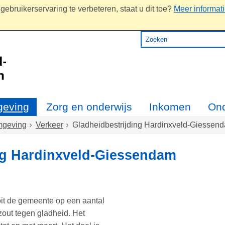
ebruikerservaring te verbeteren, staat u dit toe?
Meer informat
eving
Zorg en onderwijs
Inkomen
On
geving
Verkeer
Gladheidbestrijding Hardinxveld-Giessen
ng Hardinxveld-Giessendam
it de gemeente op een aantal
ut tegen gladheid. Het