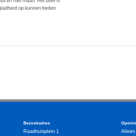
ot en met maart. Het doel is
j gladheid op kunnen treden
Bezoekadres
Openin
Raadhuisplein 1
Alleen