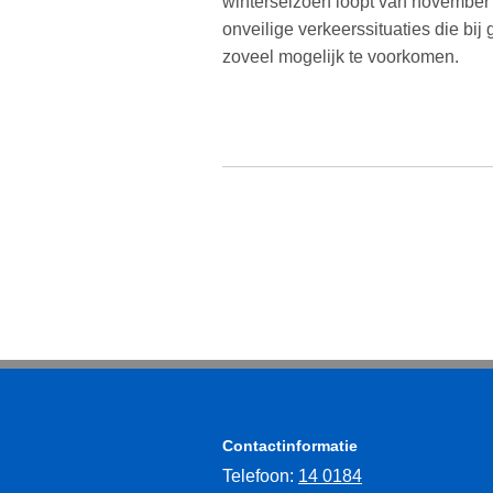
winterseizoen loopt van november t
onveilige verkeerssituaties die bi
zoveel mogelijk te voorkomen.
Contactinformatie
Telefoon:
14 0184