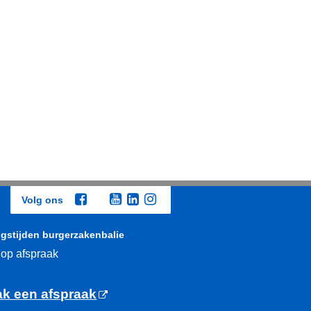
Volg ons
gstijden burgerzakenbalie
 op afspraak
k een afspraak