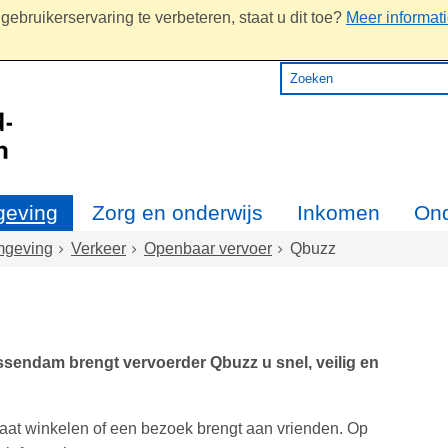
ebruikerservaring te verbeteren, staat u dit toe?
Meer informat
eving
Zorg en onderwijs
Inkomen
On
geving
Verkeer
Openbaar vervoer
Qbuzz
sendam brengt vervoerder Qbuzz u snel, veilig en
gaat winkelen of een bezoek brengt aan vrienden. Op