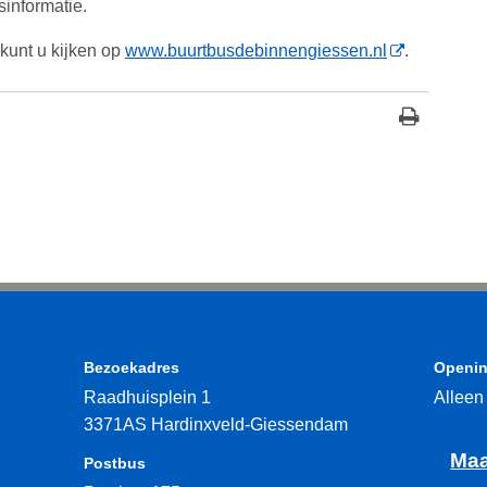
isinformatie.
kunt u kijken op
www.buurtbusdebinnengiessen.nl
.
Bezoekadres
Openin
Raadhuisplein 1
Alleen
3371AS Hardinxveld-Giessendam
Maa
Postbus