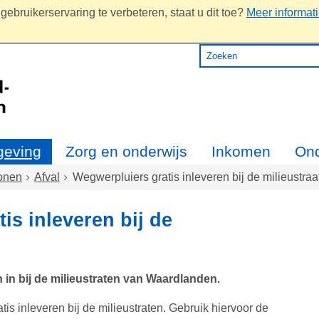
ebruikerservaring te verbeteren, staat u dit toe?
Meer informat
eving
Zorg en onderwijs
Inkomen
On
onen
Afval
Wegwerpluiers gratis inleveren bij de milieustraa
is inleveren bij de
in bij de milieustraten van Waardlanden.
is inleveren bij de milieustraten. Gebruik hiervoor de