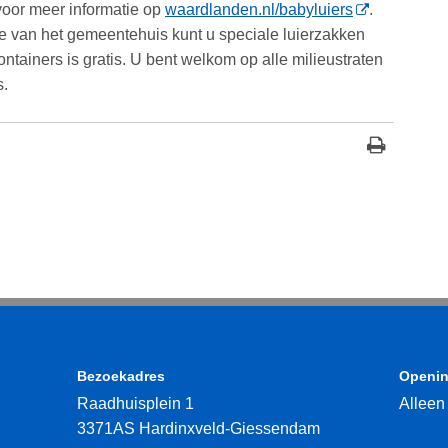
 voor meer informatie op
waardlanden.nl/babyluiers
.
tie van het gemeentehuis kunt u speciale luierzakken
ntainers is gratis. U bent welkom op alle milieustraten
s.
Bezoekadres
Openin
Raadhuisplein 1
Alleen
3371AS Hardinxveld-Giessendam