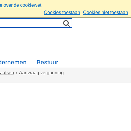
ie over de cookiewet
Cookies toestaan
Cookies niet toestaan
dernemen
Bestuur
laatsen
Aanvraag vergunning