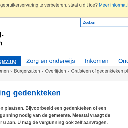
ebruikerservaring te verbeteren, staat u dit toe?
Meer informat
eving
Zorg en onderwijs
Inkomen
On
onen
Burgerzaken
Overlijden
Grafsteen of gedenkteken p
ing gedenkteken
n plaatsen. Bijvoorbeeld een gedenkteken of een
rgunning nodig van de gemeente. Meestal vraagt de
 u aan. U mag de vergunning ook zelf aanvragen.