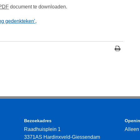
PDF
document te downloaden.
g gedenkteken’,
Bezoekadres
Openin
Raadhuisplein 1
Alleen
3371AS Hardinxveld-Giessendam