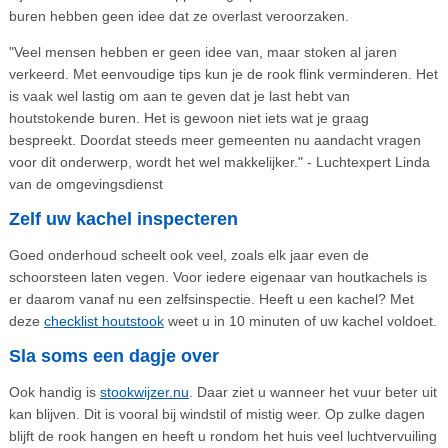
buren hebben geen idee dat ze overlast veroorzaken.
"Veel mensen hebben er geen idee van, maar stoken al jaren
verkeerd. Met eenvoudige tips kun je de rook flink verminderen. Het
is vaak wel lastig om aan te geven dat je last hebt van
houtstokende buren. Het is gewoon niet iets wat je graag
bespreekt. Doordat steeds meer gemeenten nu aandacht vragen
voor dit onderwerp, wordt het wel makkelijker." - Luchtexpert Linda
van de omgevingsdienst
Zelf uw kachel inspecteren
Goed onderhoud scheelt ook veel, zoals elk jaar even de
schoorsteen laten vegen. Voor iedere eigenaar van houtkachels is
er daarom vanaf nu een zelfsinspectie. Heeft u een kachel? Met
deze
checklist houtstook
weet u in 10 minuten of uw kachel voldoet.
Sla soms een dagje over
Ook handig is
stookwijzer.nu
. Daar ziet u wanneer het vuur beter uit
kan blijven. Dit is vooral bij windstil of mistig weer. Op zulke dagen
blijft de rook hangen en heeft u rondom het huis veel luchtvervuiling