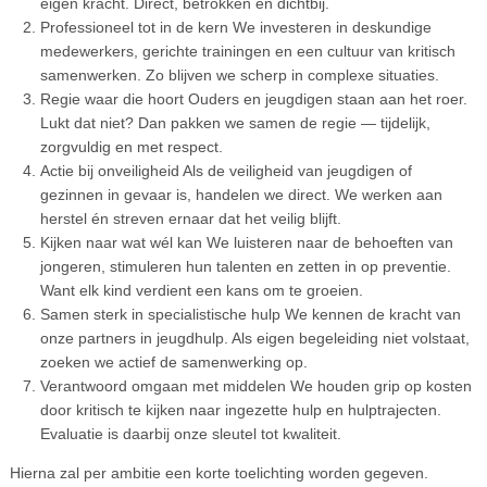
eigen kracht. Direct, betrokken en dichtbij.
Professioneel tot in de kern We investeren in deskundige
medewerkers, gerichte trainingen en een cultuur van kritisch
samenwerken. Zo blijven we scherp in complexe situaties.
Regie waar die hoort Ouders en jeugdigen staan aan het roer.
Lukt dat niet? Dan pakken we samen de regie — tijdelijk,
zorgvuldig en met respect.
Actie bij onveiligheid Als de veiligheid van jeugdigen of
gezinnen in gevaar is, handelen we direct. We werken aan
herstel én streven ernaar dat het veilig blijft.
Kijken naar wat wél kan We luisteren naar de behoeften van
jongeren, stimuleren hun talenten en zetten in op preventie.
Want elk kind verdient een kans om te groeien.
Samen sterk in specialistische hulp We kennen de kracht van
onze partners in jeugdhulp. Als eigen begeleiding niet volstaat,
zoeken we actief de samenwerking op.
Verantwoord omgaan met middelen We houden grip op kosten
door kritisch te kijken naar ingezette hulp en hulptrajecten.
Evaluatie is daarbij onze sleutel tot kwaliteit.
Hierna zal per ambitie een korte toelichting worden gegeven.