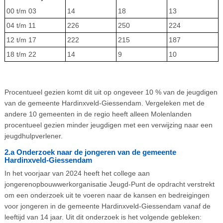
00 t/m 03
14
18
13
04 t/m 11
226
250
224
12 t/m 17
222
215
187
18 t/m 22
14
9
10
Procentueel gezien komt dit uit op ongeveer 10 % van de jeugdigen
van de gemeente Hardinxveld-Giessendam. Vergeleken met de
andere 10 gemeenten in de regio heeft alleen Molenlanden
procentueel gezien minder jeugdigen met een verwijzing naar een
jeugdhulpverlener.
2.a Onderzoek naar de jongeren van de gemeente
Hardinxveld-Giessendam
In het voorjaar van 2024 heeft het college aan
jongerenopbouwwerkorganisatie Jeugd-Punt de opdracht verstrekt
om een onderzoek uit te voeren naar de kansen en bedreigingen
voor jongeren in de gemeente Hardinxveld-Giessendam vanaf de
leeftijd van 14 jaar. Uit dit onderzoek is het volgende gebleken: