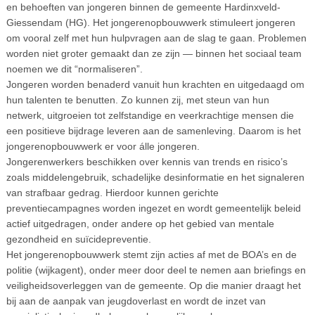
en behoeften van jongeren binnen de gemeente Hardinxveld-
Giessendam (HG). Het jongerenopbouwwerk stimuleert jongeren
om vooral zelf met hun hulpvragen aan de slag te gaan. Problemen
worden niet groter gemaakt dan ze zijn — binnen het sociaal team
noemen we dit “normaliseren”.
Jongeren worden benaderd vanuit hun krachten en uitgedaagd om
hun talenten te benutten. Zo kunnen zij, met steun van hun
netwerk, uitgroeien tot zelfstandige en veerkrachtige mensen die
een positieve bijdrage leveren aan de samenleving. Daarom is het
jongerenopbouwwerk er voor álle jongeren.
Jongerenwerkers beschikken over kennis van trends en risico’s
zoals middelengebruik, schadelijke desinformatie en het signaleren
van strafbaar gedrag. Hierdoor kunnen gerichte
preventiecampagnes worden ingezet en wordt gemeentelijk beleid
actief uitgedragen, onder andere op het gebied van mentale
gezondheid en suïcidepreventie.
Het jongerenopbouwwerk stemt zijn acties af met de BOA’s en de
politie (wijkagent), onder meer door deel te nemen aan briefings en
veiligheidsoverleggen van de gemeente. Op die manier draagt het
bij aan de aanpak van jeugdoverlast en wordt de inzet van