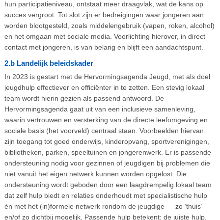
hun participatieniveau, ontstaat meer draagvlak, wat de kans op
succes vergroot. Tot slot zijn er bedreigingen waar jongeren aan
worden blootgesteld, zoals middelengebruik (vapen, roken, alcohol)
en het omgaan met sociale media. Voorlichting hierover, in direct
contact met jongeren, is van belang en blijft een aandachtspunt.
2.b Landelijk beleidskader
In 2023 is gestart met de Hervormingsagenda Jeugd, met als doel
jeugdhulp effectiever en efficiënter in te zetten. Een stevig lokaal
team wordt hierin gezien als passend antwoord. De
Hervormingsagenda gaat uit van een inclusieve samenleving,
waarin vertrouwen en versterking van de directe leefomgeving en
sociale basis (het voorveld) centraal staan. Voorbeelden hiervan
zijn toegang tot goed onderwijs, kinderopvang, sportverenigingen,
bibliotheken, parken, speeltuinen en jongerenwerk. Er is passende
ondersteuning nodig voor gezinnen of jeugdigen bij problemen die
niet vanuit het eigen netwerk kunnen worden opgelost. Die
ondersteuning wordt geboden door een laagdrempelig lokaal team
dat zelf hulp biedt en relaties onderhoudt met specialistische hulp
én met het (in)formele netwerk rondom de jeugdige — zo ‘thuis’
en/of zo dichtbij mogelijk. Passende hulp betekent: de juiste hulp,