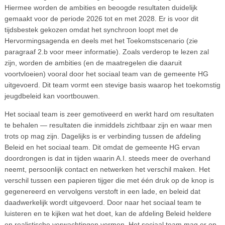
Hiermee worden de ambities en beoogde resultaten duidelijk
gemaakt voor de periode 2026 tot en met 2028. Er is voor dit
tijdsbestek gekozen omdat het synchroon loopt met de
Hervormingsagenda en deels met het Toekomstscenario (zie
paragraaf 2.b voor meer informatie). Zoals verderop te lezen zal
zijn, worden de ambities (en de maatregelen die daaruit
voortvloeien) vooral door het sociaal team van de gemeente HG
uitgevoerd. Dit team vormt een stevige basis waarop het toekomstig
jeugdbeleid kan voortbouwen.
Het sociaal team is zeer gemotiveerd en werkt hard om resultaten
te behalen — resultaten die inmiddels zichtbaar zijn en waar men
trots op mag zijn. Dagelijks is er verbinding tussen de afdeling
Beleid en het sociaal team. Dit omdat de gemeente HG ervan
doordrongen is dat in tijden waarin A.I. steeds meer de overhand
neemt, persoonlijk contact en netwerken het verschil maken. Het
verschil tussen een papieren tijger die met één druk op de knop is
gegenereerd en vervolgens verstoft in een lade, en beleid dat
daadwerkelijk wordt uitgevoerd. Door naar het sociaal team te
luisteren en te kijken wat het doet, kan de afdeling Beleid heldere
en realistische verwachtingen vormen. Het sociaal team mag er op