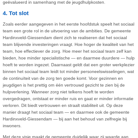
geëvalueerd in samenhang met de jeugdhulpkosten.
4. Tot slot
Zoals eerder aangegeven in het eerste hoofdstuk speelt het sociaal
team een grote rol in de uitvoering van de ambities. De gemeente
Hardinxveld-Giessendam dient zich te realiseren dat het sociaal
team blijvende investeringen vraagt. Hoe hoger de kwaliteit van het
team, hoe effectiever de zorg. Hoe meer het sociaal team zelf kan
bieden, hoe minder specialistische — en daarmee duurdere — hulp
hoeft te worden ingezet. Daarnaast geldt dat een groter werkplezier
binnen het sociaal team leidt tot minder personeelswisselingen, wat
de continuïteit van de zorg ten goede komt. Voor gezinnen en
jeugdigen is het prettig om één vertrouwd gezicht te zien bij de
hulpverlening. Wanneer zorg niet telkens hoeft te worden
overgedragen, ontstaat er minder ruis en gaat er minder informatie
verloren. Dit biedt vertrouwen en straalt stabiliteit uit. Op deze
manier draagt het sociaal team — en daarmee ook de gemeente
Hardinxveld-Giessendam — bij aan het behoud van zelfregie bij
inwoners.
Met deze visie maakt de gemeente duidelijk waar zij waarde aan