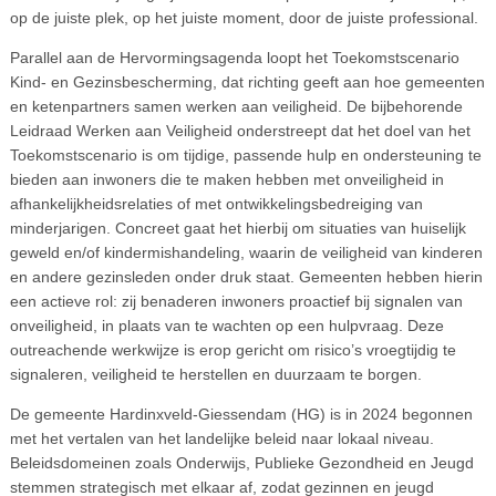
op de juiste plek, op het juiste moment, door de juiste professional.
Parallel aan de Hervormingsagenda loopt het Toekomstscenario
Kind- en Gezinsbescherming, dat richting geeft aan hoe gemeenten
en ketenpartners samen werken aan veiligheid. De bijbehorende
Leidraad Werken aan Veiligheid onderstreept dat het doel van het
Toekomstscenario is om tijdige, passende hulp en ondersteuning te
bieden aan inwoners die te maken hebben met onveiligheid in
afhankelijkheidsrelaties of met ontwikkelingsbedreiging van
minderjarigen. Concreet gaat het hierbij om situaties van huiselijk
geweld en/of kindermishandeling, waarin de veiligheid van kinderen
en andere gezinsleden onder druk staat. Gemeenten hebben hierin
een actieve rol: zij benaderen inwoners proactief bij signalen van
onveiligheid, in plaats van te wachten op een hulpvraag. Deze
outreachende werkwijze is erop gericht om risico’s vroegtijdig te
signaleren, veiligheid te herstellen en duurzaam te borgen.
De gemeente Hardinxveld-Giessendam (HG) is in 2024 begonnen
met het vertalen van het landelijke beleid naar lokaal niveau.
Beleidsdomeinen zoals Onderwijs, Publieke Gezondheid en Jeugd
stemmen strategisch met elkaar af, zodat gezinnen en jeugd