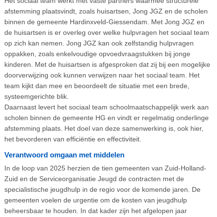
Het sociaal team werkt met vaste partners waarmee structurele
afstemming plaatsvindt, zoals huisartsen, Jong JGZ en de scholen
binnen de gemeente Hardinxveld-Giessendam. Met Jong JGZ en
de huisartsen is er overleg over welke hulpvragen het sociaal team
op zich kan nemen. Jong JGZ kan ook zelfstandig hulpvragen
oppakken, zoals enkelvoudige opvoedvraagstukken bij jonge
kinderen. Met de huisartsen is afgesproken dat zij bij een mogelijke
doorverwijzing ook kunnen verwijzen naar het sociaal team. Het
team kijkt dan mee en beoordeelt de situatie met een brede,
systeemgerichte blik.
Daarnaast levert het sociaal team schoolmaatschappelijk werk aan
scholen binnen de gemeente HG en vindt er regelmatig onderlinge
afstemming plaats. Het doel van deze samenwerking is, ook hier,
het bevorderen van efficiëntie en effectiviteit.
Verantwoord omgaan met middelen
In de loop van 2025 herzien de tien gemeenten van Zuid-Holland-
Zuid en de Serviceorganisatie Jeugd de contracten met de
specialistische jeugdhulp in de regio voor de komende jaren. De
gemeenten voelen de urgentie om de kosten van jeugdhulp
beheersbaar te houden. In dat kader zijn het afgelopen jaar