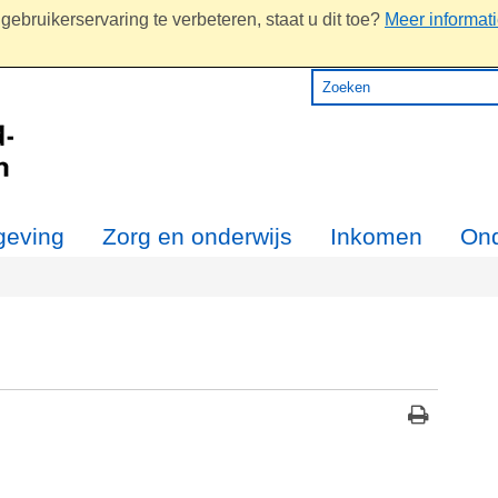
ebruikerservaring te verbeteren, staat u dit toe?
Meer informat
eving
Zorg en onderwijs
Inkomen
On
i