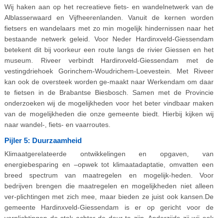
Wij haken aan op het recreatieve fiets- en wandelnetwerk van de
Alblasserwaard en Vijfheerenlanden. Vanuit de kernen worden
fietsers en wandelaars met zo min mogelijk hindernissen naar het
bestaande netwerk geleid. Voor Neder Hardinxveld-Giessendam
betekent dit bij voorkeur een route langs de rivier Giessen en het
museum. Riveer verbindt Hardinxveld-Giessendam met de
vestingdriehoek Gorinchem-Woudrichem-Loevestein. Met Riveer
kan ook de oversteek worden ge-maakt naar Werkendam om daar
te fietsen in de Brabantse Biesbosch. Samen met de Provincie
onderzoeken wij de mogelijkheden voor het beter vindbaar maken
van de mogelijkheden die onze gemeente biedt. Hierbij kijken wij
naar wandel-, fiets- en vaarroutes.
Pijler 5: Duurzaamheid
Klimaatgerelateerde ontwikkelingen en opgaven, van
energiebesparing en –opwek tot klimaatadaptatie, omvatten een
breed spectrum van maatregelen en mogelijk-heden. Voor
bedrijven brengen die maatregelen en mogelijkheden niet alleen
ver-plichtingen met zich mee, maar bieden ze juist ook kansen.De
gemeente Hardinxveld-Giessendam is er op gericht voor de
verplichtingen de stok achter de deur te zijn. Anderzijds zij wij ook