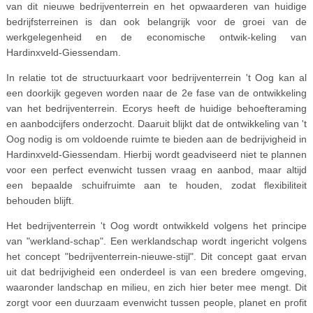
van dit nieuwe bedrijventerrein en het opwaarderen van huidige
bedrijfsterreinen is dan ook belangrijk voor de groei van de
werkgelegenheid en de economische ontwik-keling van
Hardinxveld-Giessendam.
In relatie tot de structuurkaart voor bedrijventerrein 't Oog kan al
een doorkijk gegeven worden naar de 2e fase van de ontwikkeling
van het bedrijventerrein. Ecorys heeft de huidige behoefteraming
en aanbodcijfers onderzocht. Daaruit blijkt dat de ontwikkeling van 't
Oog nodig is om voldoende ruimte te bieden aan de bedrijvigheid in
Hardinxveld-Giessendam. Hierbij wordt geadviseerd niet te plannen
voor een perfect evenwicht tussen vraag en aanbod, maar altijd
een bepaalde schuifruimte aan te houden, zodat flexibiliteit
behouden blijft.
Het bedrijventerrein 't Oog wordt ontwikkeld volgens het principe
van "werkland-schap". Een werklandschap wordt ingericht volgens
het concept "bedrijventerrein-nieuwe-stijl". Dit concept gaat ervan
uit dat bedrijvigheid een onderdeel is van een bredere omgeving,
waaronder landschap en milieu, en zich hier beter mee mengt. Dit
zorgt voor een duurzaam evenwicht tussen people, planet en profit