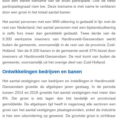
door een sterke toename van de bruto participatie. Ook de netto
participatiegraad nam toe. Deze toename is met name te verklaren
door een groei in het totaal aantal banen.
Het aantal personen met een WW-uitkering is gedaald in lijn met de
rest van Nederland, het aantal personen met een bijstandsuitkering
is zelfs fors meer dan gemiddeld gedaald. Twee derde van de
9.300 werkzame inwoners van Hardinxveld-Giessendam werkt
buiten de gemeente, voornamelijk in de rest van de provincie Zuid-
Holland. Van de 8.200 banen in de gemeente wordt 37% bezet door
inwoners uit Hardinxveld-Giessendam. De rest komt van buiten de
gemeente; voornamelijk uit het overige deel van Zuid-Holland.
Ontwikkelingen bedrijven en banen
Het aantal vestigingen van bedrijven en instellingen in Hardinxveld-
Giessendam groeide de afgelopen jaren gestaag. In de periode
tussen 2014 en 2018 groeide het aantal vestigingen met meer dan
8%. Die groei is iets lager dan het landelijk en provinciaal
gemiddelde. De afgelopen tijd heeft in nagenoeg alle sectoren een
groei van het aantal vestigingen plaatsgevonden, enkel de industrie
is hier een uitzondering op geweest. De grootste groei is zichtbaar