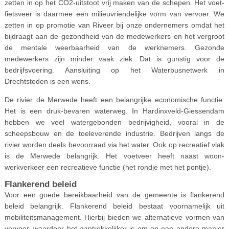
zetten in op het CO2-uitstoot vrij maken van de schepen. Het voet-
fietsveer is daarmee een milieuvriendelijke vorm van vervoer. We
zetten in op promotie van Riveer bij onze ondernemers omdat het
bijdraagt aan de gezondheid van de medewerkers en het vergroot
de mentale weerbaarheid van de werknemers. Gezonde
medewerkers zijn minder vaak ziek. Dat is gunstig voor de
bedrijfsvoering. Aansluiting op het Waterbusnetwerk in
Drechtsteden is een wens.
De rivier de Merwede heeft een belangrijke economische functie.
Het is een druk-bevaren waterweg. In Hardinxveld-Giessendam
hebben we veel watergebonden bedrijvigheid, vooral in de
scheepsbouw en de toeleverende industrie. Bedrijven langs de
rivier worden deels bevoorraad via het water. Ook op recreatief vlak
is de Merwede belangrijk. Het voetveer heeft naast woon-
werkverkeer een recreatieve functie (het rondje met het pontje).
Flankerend beleid
Voor een goede bereikbaarheid van de gemeente is flankerend
beleid belangrijk. Flankerend beleid bestaat voornamelijk uit
mobiliteitsmanagement. Hierbij bieden we alternatieve vormen van
vervoer, waardoor het aantrekkelijker is om op een andere manier