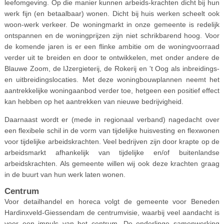
leefomgeving. Op die manier kunnen arbeids-krachten dicht bij hun
werk fijn (en betaalbaar) wonen. Dicht bij huis werken scheelt ook
woon-werk verkeer. De woningmarkt in onze gemeente is redelijk
ontspannen en de woningprijzen zijn niet schrikbarend hoog. Voor
de komende jaren is er een flinke ambitie om de woningvoorraad
verder uit te breiden en door te ontwikkelen, met onder andere de
Blauwe Zoom, de IJzergieterij, de Rokerij en 't Oog als inbreidings-
en uitbreidingslocaties. Met deze woningbouwplannen neemt het
aantrekkelijke woningaanbod verder toe, hetgeen een positief effect
kan hebben op het aantrekken van nieuwe bedrijvigheid.
Daarnaast wordt er (mede in regionaal verband) nagedacht over
een flexibele schil in de vorm van tijdelijke huisvesting en flexwonen
voor tijdelijke arbeidskrachten. Veel bedrijven zijn door krapte op de
arbeidsmarkt afhankelijk van tijdelijke en/of buitenlandse
arbeidskrachten. Als gemeente willen wij ook deze krachten graag
in de buurt van hun werk laten wonen.
Centrum
Voor detailhandel en horeca volgt de gemeente voor Beneden
Hardinxveld-Giessendam de centrumvisie, waarbij veel aandacht is
voor een impuls van het centrum. De onderlinge samenwerking