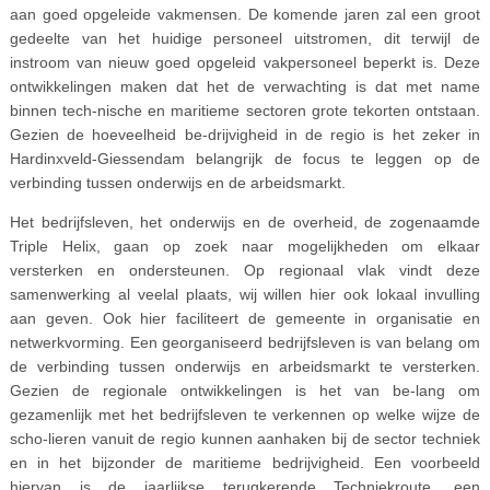
aan goed opgeleide vakmensen. De komende jaren zal een groot
gedeelte van het huidige personeel uitstromen, dit terwijl de
instroom van nieuw goed opgeleid vakpersoneel beperkt is. Deze
ontwikkelingen maken dat het de verwachting is dat met name
binnen tech-nische en maritieme sectoren grote tekorten ontstaan.
Gezien de hoeveelheid be-drijvigheid in de regio is het zeker in
Hardinxveld-Giessendam belangrijk de focus te leggen op de
verbinding tussen onderwijs en de arbeidsmarkt.
Het bedrijfsleven, het onderwijs en de overheid, de zogenaamde
Triple Helix, gaan op zoek naar mogelijkheden om elkaar
versterken en ondersteunen. Op regionaal vlak vindt deze
samenwerking al veelal plaats, wij willen hier ook lokaal invulling
aan geven. Ook hier faciliteert de gemeente in organisatie en
netwerkvorming. Een georganiseerd bedrijfsleven is van belang om
de verbinding tussen onderwijs en arbeidsmarkt te versterken.
Gezien de regionale ontwikkelingen is het van be-lang om
gezamenlijk met het bedrijfsleven te verkennen op welke wijze de
scho-lieren vanuit de regio kunnen aanhaken bij de sector techniek
en in het bijzonder de maritieme bedrijvigheid. Een voorbeeld
hiervan is de jaarlijkse terugkerende Techniekroute, een