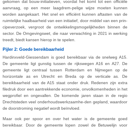
gekomen dat bouw-initiatieven, voordat het komt tot een officiële
aanvraag, op een meer laagdrem-pelige wijze moeten kunnen
worden aangekaart. Het snel en efficiënt kunnen aftasten van de
ruimtelijke haalbaarheid van een initiatief, door middel van een prin-
cipeverzoek, vergroot de ontwikkelingsmogelijkheden binnen de
sector. De Omgevingswet, die naar verwachting in 2021 in werking
treedt, biedt kansen hierop in te spelen.
Pijler 2: Goede bereikbaarheid
Hardinxveld-Giessendam is goed bereikbaar via de snelweg A15.
De gemeente ligt gunstig tussen de rijkswegen A16 en A27. De
gemeente ligt centraal tussen Rotterdam en Nijmegen op de
horizontale as en Utrecht en Breda op de verticale as. De
bereikbaarheid van de A15 staat onder druk. Redenen zijn extra
filedruk door een aantrekkende economie, onvolkomenheden in het
wegprofiel en ongevallen. De komende jaren staan in de regio
Drechtsteden veel onderhoudswerkzaamhe-den gepland, waardoor
de doorstroming negatief wordt beïnvloed.
Maar ook per spoor en over het water is de gemeente goed
bereikbaar. Door de gemeente lopen zowel de Betuwelijn voor