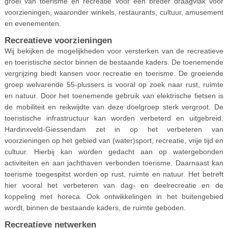
groei van toerisme en recreatie voor een breder draagvlak voor
voorzieningen, waaronder winkels, restaurants, cultuur, amusement
en evenementen.
Recreatieve voorzieningen
Wij bekijken de mogelijkheden voor versterken van de recreatieve
en toeristische sector binnen de bestaande kaders. De toenemende
vergrijzing biedt kansen voor recreatie en toerisme. De groeiende
groep welvarende 55-plussers is vooral op zoek naar rust, ruimte
en natuur. Door het toenemende gebruik van elektrische fietsen is
de mobiliteit en reikwijdte van deze doelgroep sterk vergroot. De
toeristische infrastructuur kan worden verbeterd en uitgebreid.
Hardinxveld-Giessendam zet in op het verbeteren van
voorzieningen op het gebied van (water)sport, recreatie, vrije tijd en
cultuur. Hierbij kan worden gedacht aan op watergebonden
activiteiten en aan jachthaven verbonden toerisme. Daarnaast kan
toerisme toegespitst worden op rust, ruimte en natuur. Het betreft
hier vooral het verbeteren van dag- en deelrecreatie en de
koppeling met horeca. Ook ontwikkelingen in het buitengebied
wordt, binnen de bestaande kaders, de ruimte geboden.
Recreatieve netwerken