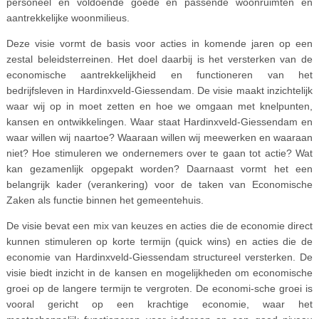
personeel en voldoende goede en passende woonruimten en
aantrekkelijke woonmilieus.
Deze visie vormt de basis voor acties in komende jaren op een
zestal beleidsterreinen. Het doel daarbij is het versterken van de
economische aantrekkelijkheid en functioneren van het
bedrijfsleven in Hardinxveld-Giessendam. De visie maakt inzichtelijk
waar wij op in moet zetten en hoe we omgaan met knelpunten,
kansen en ontwikkelingen. Waar staat Hardinxveld-Giessendam en
waar willen wij naartoe? Waaraan willen wij meewerken en waaraan
niet? Hoe stimuleren we ondernemers over te gaan tot actie? Wat
kan gezamenlijk opgepakt worden? Daarnaast vormt het een
belangrijk kader (verankering) voor de taken van Economische
Zaken als functie binnen het gemeentehuis.
De visie bevat een mix van keuzes en acties die de economie direct
kunnen stimuleren op korte termijn (quick wins) en acties die de
economie van Hardinxveld-Giessendam structureel versterken. De
visie biedt inzicht in de kansen en mogelijkheden om economische
groei op de langere termijn te vergroten. De economi-sche groei is
vooral gericht op een krachtige economie, waar het