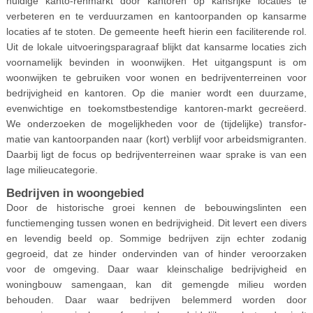
huidige kanto-renmarkt door kantoren op kansrijke locaties te
verbeteren en te verduurzamen en kantoorpanden op kansarme
locaties af te stoten. De gemeente heeft hierin een faciliterende rol.
Uit de lokale uitvoeringsparagraaf blijkt dat kansarme locaties zich
voornamelijk bevinden in woonwijken. Het uitgangspunt is om
woonwijken te gebruiken voor wonen en bedrijventerreinen voor
bedrijvigheid en kantoren. Op die manier wordt een duurzame,
evenwichtige en toekomstbestendige kantoren-markt gecreëerd.
We onderzoeken de mogelijkheden voor de (tijdelijke) transfor-
matie van kantoorpanden naar (kort) verblijf voor arbeidsmigranten.
Daarbij ligt de focus op bedrijventerreinen waar sprake is van een
lage milieucategorie.
Bedrijven in woongebied
Door de historische groei kennen de bebouwingslinten een
functiemenging tussen wonen en bedrijvigheid. Dit levert een divers
en levendig beeld op. Sommige bedrijven zijn echter zodanig
gegroeid, dat ze hinder ondervinden van of hinder veroorzaken
voor de omgeving. Daar waar kleinschalige bedrijvigheid en
woningbouw samengaan, kan dit gemengde milieu worden
behouden. Daar waar bedrijven belemmerd worden door