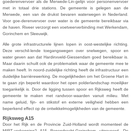
goederenvervoer als de Merwede-Lin-gelijn voor personenvervoer
met in totaal drie stations. De gemeente is gelegen aan de
Merwede, een van de drukst bevaren waterwegen in Nederland.
Voor goe-derenvervoer over water is de gemeente bereikbaar via
de haven. Riveer verzorgt een voetveerverbinding met Werkendam,
Gorinchem en Sleeuwijk.
Alle grote infrastructurele lijnen lopen in oost-westelijke richting.
Deze verschil-lende toegangswegen over snelwegen, spoor en
water geven aan dat Hardinxveld-Giessendam goed bereikbaar is.
Maar daarin schuilt ook de problematiek waar de gemeente mee te
maken heeft. In noord-zuidelijke richting heeft de infrastructuur een
duidelijke barrièrewerking. De mogelijkheden om het Groene Hart in
te gaan zijn beperkt waardoor het open polderlandschap moeilijker
toegankelijk is. Door de ligging tussen spoor en Rijksweg heeft de
gemeente te maken met randvoor-waarden vanuit milieu. Met
name geluid, fijn- en stikstof en externe veiligheid hebben een
beperkend effect op de ontwikkelmogelijkheden van de gemeente.
Rijksweg A15
Door het Rijk en de Provincie Zuid-Holland wordt momenteel de
MIRT-verkenning2 A15 Papendrecht-Gorinchem uitgevoerd. De