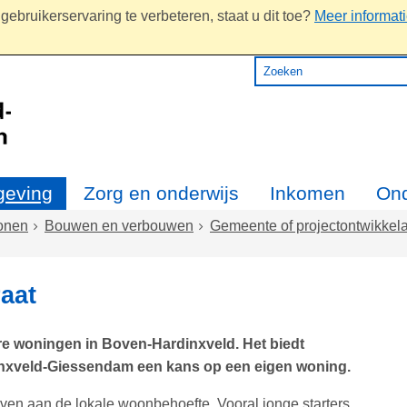
ebruikerservaring te verbeteren, staat u dit toe?
Meer informat
eving
Zorg en onderwijs
Inkomen
On
onen
Bouwen en verbouwen
Gemeente of projectontwikkel
aat
e woningen in Boven-Hardinxveld. Het biedt
inxveld-Giessendam een kans op een eigen woning.
geven aan de lokale woonbehoefte. Vooral jonge starters