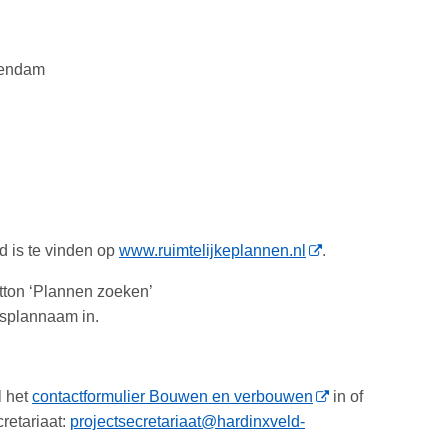
sendam
 is te vinden op
www.ruimtelijkeplannen.nl
.
tton ‘Plannen zoeken’
gsplannaam in.
l het
contactformulier Bouwen en verbouwen
in of
retariaat:
projectsecretariaat@hardinxveld-