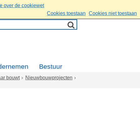
ie over de cookiewet
Cookies toestaan
Cookies niet toestaan
dernemen
Bestuur
aar bouwt
Nieuwbouwprojecten