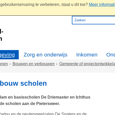
ebruikerservaring te verbeteren, staat u dit toe?
Meer informat
eving
Zorg en onderwijs
Inkomen
On
onen
Bouwen en verbouwen
Gemeente of projectontwikkel
wbouw scholen
am en basisscholen De Driemaster en Ichthus
e scholen aan de Pietersweer.
rtou en de peuterspeelzalen De Snaters en de