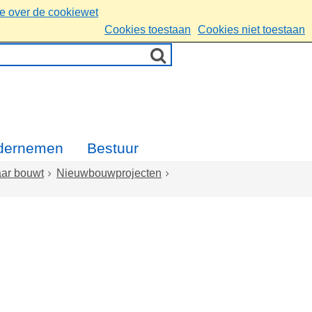
ie over de cookiewet
Cookies toestaan
Cookies niet toestaan
dernemen
Bestuur
aar bouwt
Nieuwbouwprojecten