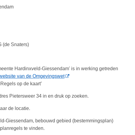
sendam
G (de Snaters)
ente Hardinxveld-Giessendam' is in werking getreden
website van de Omgevingswet
‘Regels op de kaart’
adres Pietersweer 34 in en druk op zoeken.
ar de locatie.
eld-Giessendam, bebouwd gebied (bestemmingsplan)
lanregels te vinden.